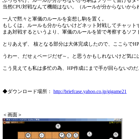
ぶっちゃけ、ルールが分からないから駒はフリーで置けるタ
当然CPU対戦なんて機能はない。（ルールが分からないから
一人で黙々と軍儀のルールを妄想し駒を置く。
もしくは、ルールも分からないけどネット対戦してチャット
まあ対戦するというより、軍儀のルールを皆で考察するソフ
とりあえず、 核となる部分は大体完成したので、ここらでH
うわー、だせぇページだぜ～。と思うかもしれないけど気に
こう見えても私は多忙の為、HP作成にまで手が回らないのだ
◆ダウンロード場所：
http://briefcase.yahoo.co.jp/gigame21
＜画面＞