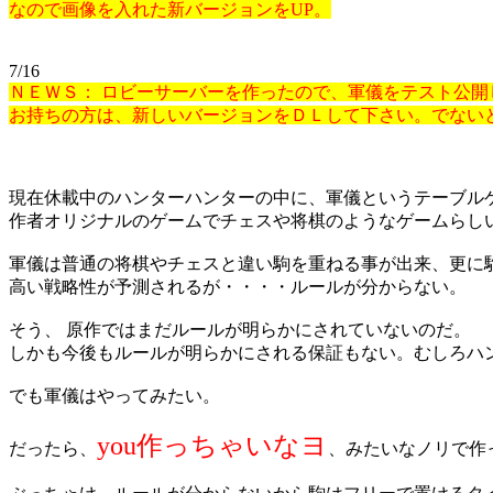
なので画像を入れた新バージョンをUP。
7/16
ＮＥＷＳ： ロビーサーバーを作ったので、軍儀をテスト公開
お持ちの方は、新しいバージョンをＤＬして下さい。でない
現在休載中のハンターハンターの中に、軍儀というテーブル
作者オリジナルのゲームでチェスや将棋のようなゲームらし
軍儀は普通の将棋やチェスと違い駒を重ねる事が出来、更に
高い戦略性が予測されるが・・・・ルールが分からない。
そう、 原作ではまだルールが明らかにされていないのだ。
しかも今後もルールが明らかにされる保証もない。むしろハ
でも軍儀はやってみたい。
you作っちゃいなヨ
だったら、
、みたいなノリで作