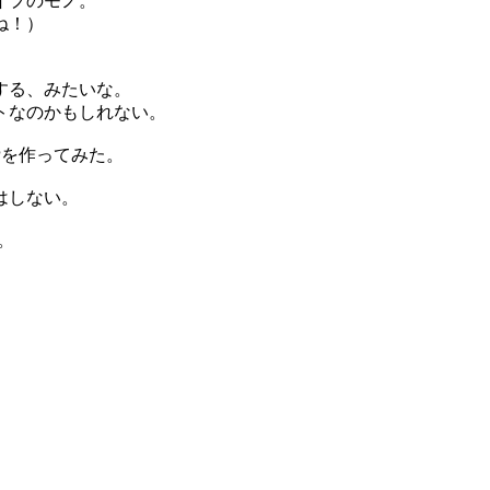
イプのモノ。
ね！）
する、みたいな。
トなのかもしれない。
Pを作ってみた。
はしない。
。